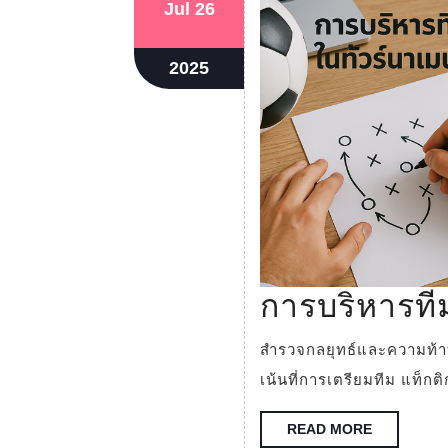
July
July
Jul
26
26,
26,
2025
2025
July
2025
26,
2025
การบริหารที
สำรวจกลยุทธ์และความท้าทายในการจัดการทีมชาติในทัวร์นาเมนต์ใหญ่ โดย
เน้นที่การเตรียมทีม แท็ก
READ
READ MORE