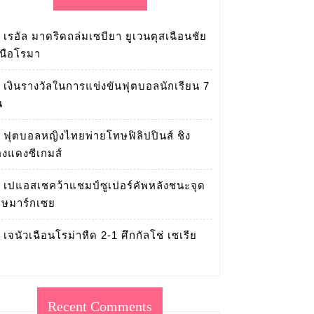
เรอัล มาดริดถล่มเซบียา ยูเวนตุสเฉือนชัย
นือโรมา
เงินรางวัลในการแข่งขันฟุตบอลนักเรียน 7
น
ฟุตบอลหญิงไทยพ่ายโทษฟิลิปปินส์ ชิง
งแดงซีเกมส์
เปแอสเชคว้าแชมป์ซูเปอร์คัพหลังชนะจุด
ษมาร์กเซย
เจนัวเฉือนโรม่าหืด 2-1 ศึกกัลโช่ เซเรีย
า
Recent Comments