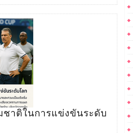
ใน
ทัวร์
นา
เมน
ต์
ใหญ่
มชาติในการแข่งขันระดับ