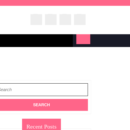
arch
:
Recent Posts