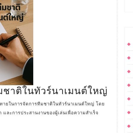
แข่งขัน
ทัวร์
นา
เมน
ต์
ใหญ่
การ
มชาติในทัวร์นาเมนต์ใหญ่
บริหา
ทีม
ติก และการประสานงานของผู้เล่นเพื่อความสำเร็จ
ชาติ