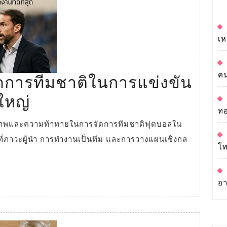
เห
ค
ดการทีมชาติในการแข่งขัน
การ
ใหญ่
ทอ
บริหาร
จัดการ
นที่ภาวะผู้นำ การทำงานเป็นทีม และการวางแผนเชิงกล
โท
ทีม
ชาติ
อ
ใน
การ