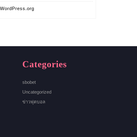
WordPress.org
Categories
sbobet
Uncategorized
ข่าวฟุตบอล