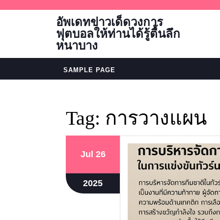
Skip
to
อัพเดทข่าวเด็ดวงการ
content
ฟุตบอลให้ท่านได้รู้ตื้นลึก
หนาบาง
SAMPLE PAGE
Tag:
การวางแผน
July
July
Jul
26
26,
26,
2025
2025
July
2025
26,
2025