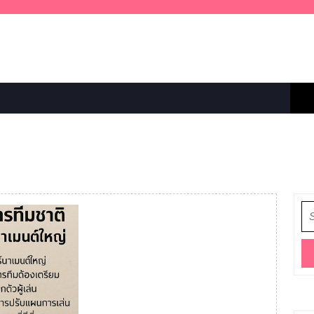
Se
for