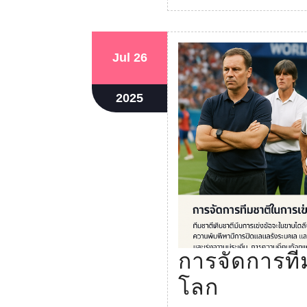
MORE
July
July
Jul
26
26,
26,
2025
2025
July
2025
26,
2025
การจัดการที
การ
โลก