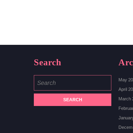
Search
Arc
Search
May 20
for:
April 2
March 
Februa
Januar
Decemb